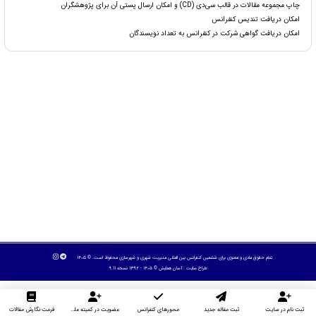
چاپ مجموعه مقالات در قالب سی‌دی (CD) و امکان ارسال پستی آن برای پژوهشگران
امکان دریافت تندیس کنفرانس
امکان دریافت گواهی شرکت در کنفرانس به تعداد نویسندگان
تمام حقوق مادی و معنوی برای ششمین کنفرانس بین المللی مدیریت شهری و شهرسازی محفوظ است. © ۱۴۰۵
طراح سایت :
آسان همایش
© ۱۴۰۵ - 1392 نسخه 9.11
ثبت نام در سایت
ثبت مقاله جدید
محورهای کنفرانس
عضویت در کمیته علمی داوران
فرمت نگارش مقالات