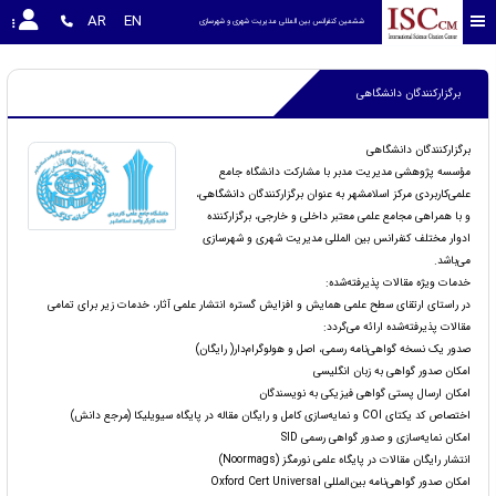
AR
EN
ششمین کنفرانس بین المللی مدیریت شهری و شهرسازی
برگزارکنندگان دانشگاهی
برگزارکنندگان دانشگاهی
مؤسسه پژوهشی مدیریت مدبر با مشارکت دانشگاه جامع
علمی‌کاربردی مرکز اسلامشهر به عنوان برگزارکنندگان دانشگاهی،
و با همراهی مجامع علمی معتبر داخلی و خارجی، برگزارکننده
ادوار مختلف کنفرانس بین المللی مدیریت شهری و شهرسازی
می‌باشد.
خدمات ویژه مقالات پذیرفته‌شده:
در راستای ارتقای سطح علمی همایش و افزایش گستره انتشار علمی آثار، خدمات زیر برای تمامی
مقالات پذیرفته‌شده ارائه می‌گردد:
صدور یک نسخه گواهی‌نامه رسمی، اصل و هولوگرام‌دار( رایگان)
امکان صدور گواهی به زبان انگلیسی
امکان ارسال پستی گواهی فیزیکی به نویسندگان
اختصاص کد یکتای COI و نمایه‌سازی کامل و رایگان مقاله در پایگاه سیویلیکا (مرجع دانش)
امکان نمایه‌سازی و صدور گواهی رسمی SID
انتشار رایگان مقالات در پایگاه علمی نورمگز (Noormags)
امکان صدور گواهی‌نامه بین‌المللی Oxford Cert Universal